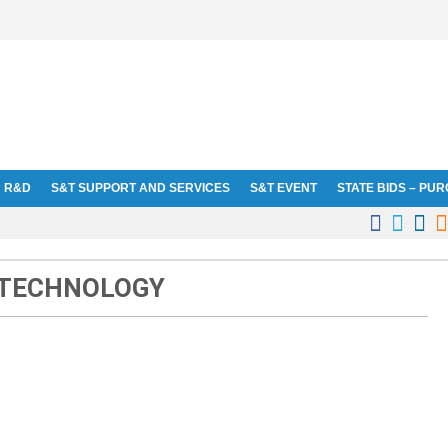
R&D
S&T SUPPORT AND SERVICES
S&T EVENT
STATE BIDS – PU




 TECHNOLOGY