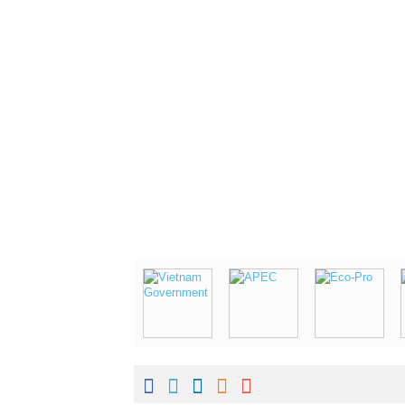




