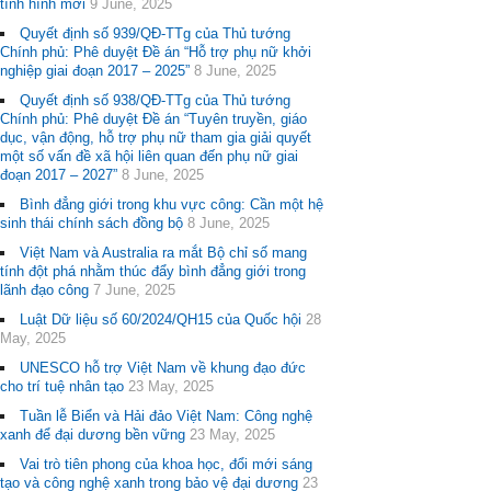
tình hình mới
9 June, 2025
Quyết định số 939/QĐ-TTg của Thủ tướng
Chính phủ: Phê duyệt Đề án “Hỗ trợ phụ nữ khởi
nghiệp giai đoạn 2017 – 2025”
8 June, 2025
Quyết định số 938/QĐ-TTg của Thủ tướng
Chính phủ: Phê duyệt Đề án “Tuyên truyền, giáo
dục, vận động, hỗ trợ phụ nữ tham gia giải quyết
một số vấn đề xã hội liên quan đến phụ nữ giai
đoạn 2017 – 2027”
8 June, 2025
Bình đẳng giới trong khu vực công: Cần một hệ
sinh thái chính sách đồng bộ
8 June, 2025
Việt Nam và Australia ra mắt Bộ chỉ số mang
tính đột phá nhằm thúc đẩy bình đẳng giới trong
lãnh đạo công
7 June, 2025
Luật Dữ liệu số 60/2024/QH15 của Quốc hội
28
May, 2025
UNESCO hỗ trợ Việt Nam về khung đạo đức
cho trí tuệ nhân tạo
23 May, 2025
Tuần lễ Biển và Hải đảo Việt Nam: Công nghệ
xanh để đại dương bền vững
23 May, 2025
Vai trò tiên phong của khoa học, đổi mới sáng
tạo và công nghệ xanh trong bảo vệ đại dương
23