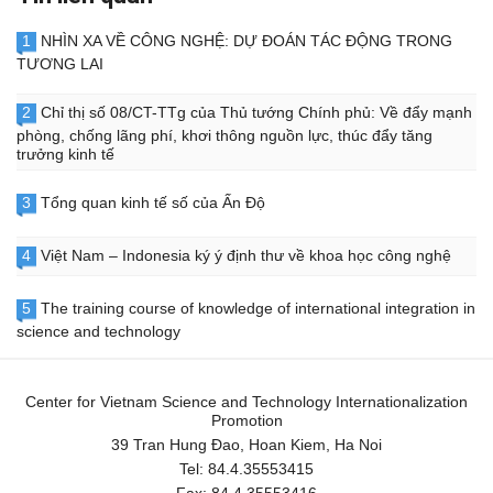
1
NHÌN XA VỀ CÔNG NGHỆ: DỰ ĐOÁN TÁC ĐỘNG TRONG
TƯƠNG LAI
2
Chỉ thị số 08/CT-TTg của Thủ tướng Chính phủ: Về đẩy mạnh
phòng, chống lãng phí, khơi thông nguồn lực, thúc đẩy tăng
trưởng kinh tế
3
Tổng quan kinh tế số của Ấn Độ
4
Việt Nam – Indonesia ký ý định thư về khoa học công nghệ
5
The training course of knowledge of international integration in
science and technology
Center for Vietnam Science and Technology Internationalization
Promotion
39 Tran Hung Đao, Hoan Kiem, Ha Noi
Tel:
84.4.35553415