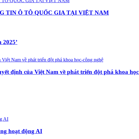
 TIN Ô TÔ QUỐC GIA TẠI VIỆT NAM
n 2025’
ết định của Việt Nam về phát triển đột phá khoa học
ong hoạt động AI