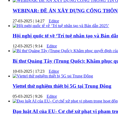
WEBINAR: ĐỀ ÁN XÂY DỰNG CỔNG THÔNG
27-03-2025 | 14:27
Editor
Hội nghị quốc tế về ‘Trí tuệ nhân tạo và Bán dẫ
12-03-2025 | 9:14
Editor
Bí thư Quảng Tây (Trung Quốc): Khâm phục quy
10-03-2025 | 17:23
Editor
Viettel thử nghiệm thiết bị 5G tại Trung Đông
05-03-2025 | 9:26
Editor
Đạo luật AI của EU- Cơ chế xử phạt vi phạm tr