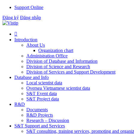
Support Online
Đăng ký
Đăng nhập

Introduction
About Us
Organization chart
Administration Office
Division of Database and Information
Division of Science and Research
Division of Services and Support Development
Database and Info
Local scientist data
Oversea Vietnamese scientist data
S&T Event data
S&T Project data
R&D
Documents
R&D Projects
Research – Discussion
S&T Support and Services
S&T consulting, training services, promoting and organi