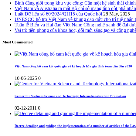
Bình đẳng giới trong khu vực công: Cần một hệ sinh thái chín
Việt Nam và Australia ra mắt Bộ chỉ số mang tính đột phá nhằm
Luật Dữ liệu số 60/2024/QH15 của Quốc hội
28 May, 2025
UNESCO hỗ trợ Việt Nam về khung đạo đức cho trí tuệ nhân 
Tuần lễ Biển và Hải đảo Việt Nam: Công nghệ xanh để đại d
Vai trò tiên phong của khoa học, đổi mới sáng tạo và công ngh
Most Commented
Việt Nam công bố cam kết quốc gia về kế hoạch hóa gia đình toàn cầu đến 2030
10-06-2025
0
Center for Vietnam Science and Technology Internationalization Promotion
02-12-2011
0
Decree detailing and guiding the implementation of a number of articles of the L