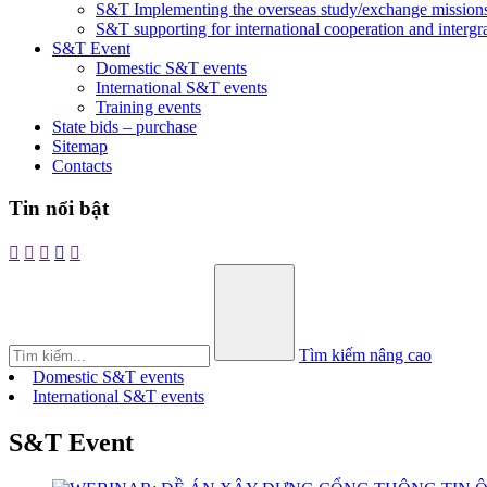
S&T Implementing the overseas study/exchange mission
S&T supporting for international cooperation and intergr
S&T Event
Domestic S&T events
International S&T events
Training events
State bids – purchase
Sitemap
Contacts
Tin nổi bật





Tìm kiếm nâng cao
Domestic S&T events
International S&T events
S&T Event