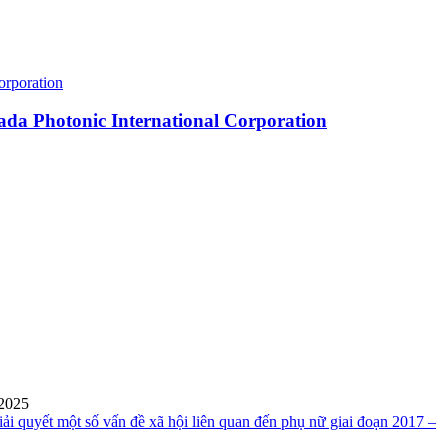
ada Photonic International Corporation
 2025
i quyết một số vấn đề xã hội liên quan đến phụ nữ giai đoạn 2017 –