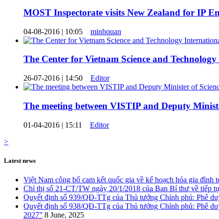
MOST Inspectorate visits New Zealand for IP En
04-08-2016 | 10:05
minhquan
The Center for Vietnam Science and Technology 
26-07-2016 | 14:50
Editor
The meeting between VISTIP and Deputy Ministe
01-04-2016 | 15:11
Editor
>
Latest news
Việt Nam công bố cam kết quốc gia về kế hoạch hóa gia đình 
Chỉ thị số 21-CT/TW ngày 20/1/2018 của Ban Bí thư về tiếp tụ
Quyết định số 939/QĐ-TTg của Thủ tướng Chính phủ: Phê duyệ
Quyết định số 938/QĐ-TTg của Thủ tướng Chính phủ: Phê duyệt 
2027”
8 June, 2025