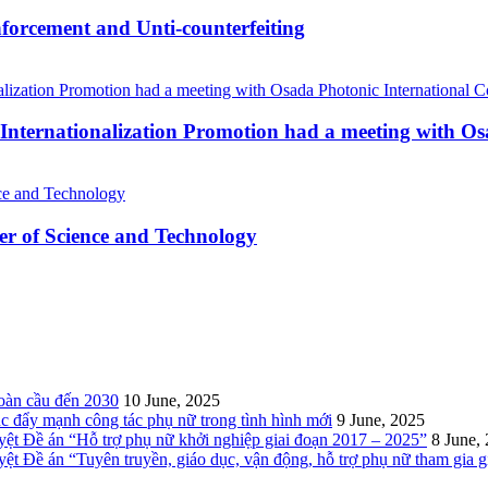
forcement and Unti-counterfeiting
Internationalization Promotion had a meeting with Os
r of Science and Technology
toàn cầu đến 2030
10 June, 2025
c đẩy mạnh công tác phụ nữ trong tình hình mới
9 June, 2025
t Đề án “Hỗ trợ phụ nữ khởi nghiệp giai đoạn 2017 – 2025”
8 June,
Đề án “Tuyên truyền, giáo dục, vận động, hỗ trợ phụ nữ tham gia giả