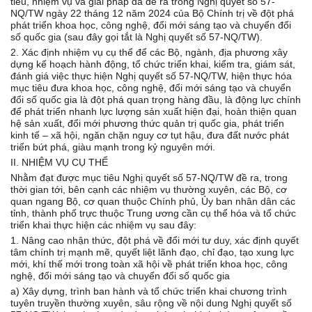
tiêu, nhiệm vụ và giải pháp đã đề ra trong Nghị quyết số 57-
NQ/TW ngày 22 tháng 12 năm 2024 của Bộ Chính trị về đột phá
phát triển khoa học, công nghệ, đổi mới sáng tạo và chuyển đổi
số quốc gia (sau đây gọi tắt là Nghị quyết số 57-NQ/TW).
2. Xác định nhiệm vụ cụ thể để các Bộ, ngành, địa phương xây
dựng kế hoạch hành động, tổ chức triển khai, kiểm tra, giám sát,
đánh giá việc thực hiện Nghị quyết số 57-NQ/TW, hiện thực hóa
mục tiêu đưa khoa học, công nghệ, đổi mới sáng tạo và chuyển
đổi số quốc gia là đột phá quan trọng hàng đầu, là động lực chính
để phát triển nhanh lực lượng sản xuất hiện đại, hoàn thiện quan
hệ sản xuất, đổi mới phương thức quản trị quốc gia, phát triển
kinh tế – xã hội, ngăn chặn nguy cơ tụt hậu, đưa đất nước phát
triển bứt phá, giàu mạnh trong kỷ nguyên mới.
II. NHIỆM VỤ CỤ THỂ
Nhằm đạt được mục tiêu Nghị quyết số 57-NQ/TW đề ra, trong
thời gian tới, bên cạnh các nhiệm vụ thường xuyên, các Bộ, cơ
quan ngang Bộ, cơ quan thuộc Chính phủ, Ủy ban nhân dân các
tỉnh, thành phố trực thuộc Trung ương cần cụ thể hóa và tổ chức
triển khai thực hiện các nhiệm vụ sau đây:
1. Nâng cao nhận thức, đột phá về đổi mới tư duy, xác định quyết
tâm chính trị mạnh mẽ, quyết liệt lãnh đạo, chỉ đạo, tạo xung lực
mới, khí thế mới trong toàn xã hội về phát triển khoa học, công
nghệ, đổi mới sáng tạo và chuyển đổi số quốc gia
a) Xây dựng, trình ban hành và tổ chức triển khai chương trình
tuyên truyền thường xuyên, sâu rộng về nội dung Nghị quyết số