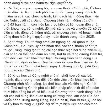
hành động được ban hành tại Nghị quyết này.
2. Các bộ, cơ quan ngang bộ, cơ quan thuộc Chính phủ, Ủy ban
nhân dân các tỉnh, thành phố trực thuộc Trung ương có trách
nhiệm rà soát các chương trình, kế hoạch hành động thực hiện
các Nghị quyết của Đảng, Chương trình hành động của Chính
phủ đã ban hành, còn hiệu lực thực hiện có liên quan đến phát
triển khoa học, công nghệ, đổi mới sáng tạo và chuyển đổi số để
điều chỉnh, đồng bộ thống nhất với chương trình, kế hoạch hành
động thực hiện Nghị quyết này, hoàn thành trong năm 2025.
3. Bộ trưởng, Thủ trưởng cơ quan ngang bộ, cơ quan thuộc
Chính phủ, Chủ tịch Ủy ban nhân dân các tỉnh, thành phố trực
thuộc Trung ương tập trung chỉ đạo thực hiện nội dung nhiệm vụ,
giải pháp cụ thể; bảo đảm an ninh, trật tự và tăng cường kiểm tra,
đôn đốc việc triển khai thực hiện Chương trình hành động của
Chính phủ, định kỳ hàng Quý báo cáo kết quả thực hiện về Bộ
Khoa học và Công nghệ trước ngày 15 tháng cuối Quý để tổng
hợp, báo cáo Chính phủ.
4. Bộ Khoa học và Công nghệ chủ trì, phối hợp với các bộ,
ngành, địa phương theo dõi, đôn đốc việc triển khai thực hiện
Chương trình hành động, kịp thời báo cáo và kiến nghị Chính
phủ, Thủ tướng Chính phủ các biện pháp cần thiết để bảo đảm
thực hiện đồng bộ và có hiệu quả Chương trình hành động; bám
sát các nội dung liên quan trong chương trình làm việc của Ban
Chấp hành Trung ương Đảng, Bộ Chính trị, Ban Bí thư, Quốc hội
và Ủy ban thường vụ Quốc hội để thực hiện việc báo cáo theo