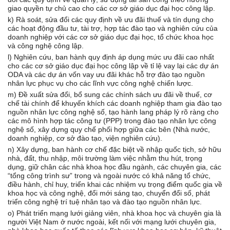
giao quyền tự chủ cao cho các cơ sở giáo dục đại học công lập.
k) Rà soát, sửa đổi các quy định về ưu đãi thuế và tín dụng cho
các hoạt động đầu tư, tài trợ, hợp tác đào tạo và nghiên cứu của
doanh nghiệp với các cơ sở giáo dục đại học, tổ chức khoa học
và công nghệ công lập.
l) Nghiên cứu, ban hành quy định áp dụng mức ưu đãi cao nhất
cho các cơ sở giáo dục đại học công lập về tỉ lệ vay lại các dự án
ODA và các dự án vốn vay ưu đãi khác hỗ trợ đào tạo nguồn
nhân lực phục vụ cho các lĩnh vực công nghệ chiến lược.
m) Đề xuất sửa đổi, bổ sung các chính sách ưu đãi về thuế, cơ
chế tài chính để khuyến khích các doanh nghiệp tham gia đào tạo
nguồn nhân lực công nghệ số, tạo hành lang pháp lý rõ ràng cho
các mô hình hợp tác công tư (PPP) trong đào tạo nhân lực công
nghệ số, xây dựng quy chế phối hợp giữa các bên (Nhà nước,
doanh nghiệp, cơ sở đào tạo, viện nghiên cứu).
n) Xây dựng, ban hành cơ chế đặc biệt về nhập quốc tịch, sở hữu
nhà, đất, thu nhập, môi trường làm việc nhằm thu hút, trọng
dụng, giữ chân các nhà khoa học đầu ngành, các chuyên gia, các
“tổng công trình sư” trong và ngoài nước có khả năng tổ chức,
điều hành, chỉ huy, triển khai các nhiệm vụ trọng điểm quốc gia về
khoa học và công nghệ, đổi mới sáng tạo, chuyển đổi số, phát
triển công nghệ trí tuệ nhân tạo và đào tạo nguồn nhân lực.
o) Phát triển mạng lưới giảng viên, nhà khoa học và chuyên gia là
người Việt Nam ở nước ngoài, kết nối với mạng lưới chuyên gia,