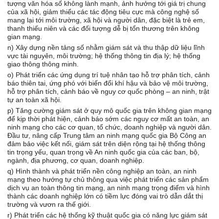
tượng văn hóa số không lành mạnh, ảnh hưởng tới giá trị chung
của xã hội, giảm thiểu các tác động tiêu cực mà công nghệ số
mang lại tới môi trường, xã hội và người dân, đặc biệt là trẻ em,
thanh thiếu niên và các đối tượng dễ bị tổn thương trên không
gian mạng.
n) Xây dựng nền tảng số nhằm giám sát và thu thập dữ liệu lĩnh
vực tài nguyên, môi trường; hệ thống thông tin địa lý; hệ thống
giao thông thông minh.
o) Phát triển các ứng dụng trí tuệ nhân tạo hỗ trợ phân tích, cảnh
báo thiên tai, ứng phó với biến đổi khí hậu và bảo vệ môi trường,
hỗ trợ phân tích, cảnh báo về nguy cơ quốc phòng – an ninh, trật
tự an toàn xã hội.
p) Tăng cường giám sát ở quy mô quốc gia trên không gian mạng
để kịp thời phát hiện, cảnh báo sớm các nguy cơ mất an toàn, an
ninh mạng cho các cơ quan, tổ chức, doanh nghiệp và người dân.
Đầu tư, nâng cấp Trung tâm an ninh mạng quốc gia Bộ Công an
đảm bảo việc kết nối, giám sát trên diện rộng tại hệ thống thông
tin trọng yếu, quan trọng về An ninh quốc gia của các ban, bộ,
ngành, địa phương, cơ quan, doanh nghiệp.
q) Hình thành và phát triển nền công nghiệp an toàn, an ninh
mạng theo hướng tự chủ thông qua việc phát triển các sản phẩm
dịch vụ an toàn thông tin mạng, an ninh mạng trọng điểm và hình
thành các doanh nghiệp lớn có tiềm lực đóng vai trò dẫn dắt thị
trường và vươn ra thế giới.
r) Phát triển các hệ thống kỹ thuật quốc gia có năng lực giám sát