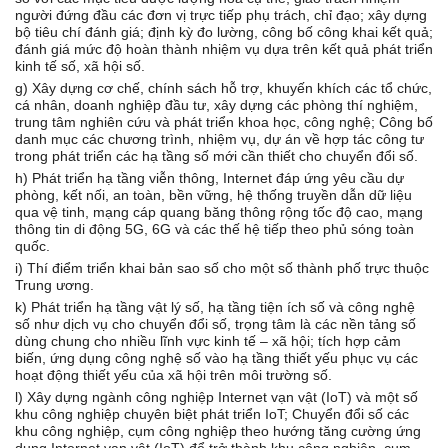
người đứng đầu các đơn vị trực tiếp phụ trách, chỉ đạo; xây dựng
bộ tiêu chí đánh giá; định kỳ đo lường, công bố công khai kết quả;
đánh giá mức độ hoàn thành nhiệm vụ dựa trên kết quả phát triển
kinh tế số, xã hội số.
g) Xây dựng cơ chế, chính sách hỗ trợ, khuyến khích các tổ chức,
cá nhân, doanh nghiệp đầu tư, xây dựng các phòng thí nghiệm,
trung tâm nghiên cứu và phát triển khoa học, công nghệ; Công bố
danh mục các chương trình, nhiệm vụ, dự án về hợp tác công tư
trong phát triển các hạ tầng số mới cần thiết cho chuyển đổi số.
h) Phát triển hạ tầng viễn thông, Internet đáp ứng yêu cầu dự
phòng, kết nối, an toàn, bền vững, hệ thống truyền dẫn dữ liệu
qua vệ tinh, mạng cáp quang băng thông rộng tốc độ cao, mạng
thông tin di động 5G, 6G và các thế hệ tiếp theo phủ sóng toàn
quốc.
i) Thí điểm triển khai bản sao số cho một số thành phố trực thuộc
Trung ương.
k) Phát triển hạ tầng vật lý số, hạ tầng tiện ích số và công nghệ
số như dịch vụ cho chuyển đổi số, trọng tâm là các nền tảng số
dùng chung cho nhiều lĩnh vực kinh tế – xã hội; tích hợp cảm
biến, ứng dụng công nghệ số vào hạ tầng thiết yếu phục vụ các
hoạt động thiết yếu của xã hội trên môi trường số.
l) Xây dựng ngành công nghiệp Internet vạn vật (IoT) và một số
khu công nghiệp chuyên biệt phát triển IoT; Chuyển đổi số các
khu công nghiệp, cụm công nghiệp theo hướng tăng cường ứng