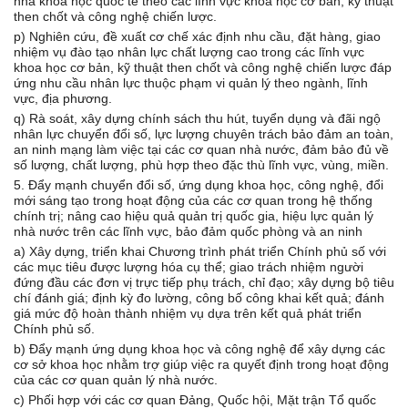
nhà khoa học quốc tế theo các lĩnh vực khoa học cơ bản, kỹ thuật
then chốt và công nghệ chiến lược.
p) Nghiên cứu, đề xuất cơ chế xác định nhu cầu, đặt hàng, giao
nhiệm vụ đào tạo nhân lực chất lượng cao trong các lĩnh vực
khoa học cơ bản, kỹ thuật then chốt và công nghệ chiến lược đáp
ứng nhu cầu nhân lực thuộc phạm vi quản lý theo ngành, lĩnh
vực, địa phương.
q) Rà soát, xây dựng chính sách thu hút, tuyển dụng và đãi ngộ
nhân lực chuyển đổi số, lực lượng chuyên trách bảo đảm an toàn,
an ninh mạng làm việc tại các cơ quan nhà nước, đảm bảo đủ về
số lượng, chất lượng, phù hợp theo đặc thù lĩnh vực, vùng, miền.
5. Đẩy mạnh chuyển đổi số, ứng dụng khoa học, công nghệ, đổi
mới sáng tạo trong hoạt động của các cơ quan trong hệ thống
chính trị; nâng cao hiệu quả quản trị quốc gia, hiệu lực quản lý
nhà nước trên các lĩnh vực, bảo đảm quốc phòng và an ninh
a) Xây dựng, triển khai Chương trình phát triển Chính phủ số với
các mục tiêu được lượng hóa cụ thể; giao trách nhiệm người
đứng đầu các đơn vị trực tiếp phụ trách, chỉ đạo; xây dựng bộ tiêu
chí đánh giá; định kỳ đo lường, công bố công khai kết quả; đánh
giá mức độ hoàn thành nhiệm vụ dựa trên kết quả phát triển
Chính phủ số.
b) Đẩy mạnh ứng dụng khoa học và công nghệ để xây dựng các
cơ sở khoa học nhằm trợ giúp việc ra quyết định trong hoạt động
của các cơ quan quản lý nhà nước.
c) Phối hợp với các cơ quan Đảng, Quốc hội, Mặt trận Tổ quốc