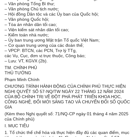
– Văn phòng Tổng Bí thư;
– Văn phòng Chủ tịch nước;
– Hội đồng Dân tộc và các Ủy ban của Quốc hội;
– Văn phòng Quốc hội;
– Tòa án nhân dân tối cao;
– Viện kiểm sát nhân dân tối cao;
– Kiểm toán nhà nước;
– Ủy ban trung ương Mặt trận Tổ quốc Việt Nam;
– Cơ quan trung ương của các đoàn thể;
– VPCP: BTCN, các PCN, Trợ lý TTg,
các Vụ, Cục, đơn vị trực thuộc, Công báo;
– Lưu: VT, KGVX (2b).
TM. CHÍNH PHỦ
THỦ TƯỚNG
Phạm Minh Chính
CHƯƠNG TRÌNH HÀNH ĐỘNG CỦA CHÍNH PHỦ THỰC HIỆN
NGHỊ QUYẾT SỐ 57-NQ/TW NGÀY 22 THÁNG 12 NĂM 2024
CỦA BỘ CHÍNH TRỊ VỀ ĐỘT PHÁ PHÁT TRIỂN KHOA HỌC,
CÔNG NGHỆ, ĐỔI MỚI SÁNG TẠO VÀ CHUYỂN ĐỔI SỐ QUỐC
GIA
(Kèm theo Nghị quyết số: 71/NQ-CP ngày 01 tháng 4 năm 2025
của Chính phủ)
I. MỤC TIÊU
1. Tổ chức thể chế hóa và thực hiện đầy đủ các quan điểm, mục