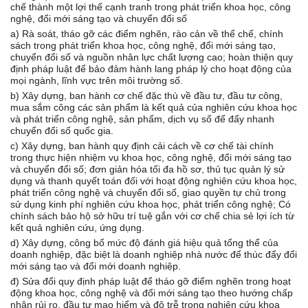
chế thành một lợi thế cạnh tranh trong phát triển khoa học, công
nghệ, đổi mới sáng tạo và chuyển đổi số
a) Rà soát, tháo gỡ các điểm nghẽn, rào cản về thể chế, chính
sách trong phát triển khoa học, công nghệ, đổi mới sáng tạo,
chuyển đổi số và nguồn nhân lực chất lượng cao; hoàn thiện quy
định pháp luật để bảo đảm hành lang pháp lý cho hoạt động của
mọi ngành, lĩnh vực trên môi trường số.
b) Xây dựng, ban hành cơ chế đặc thù về đầu tư, đầu tư công,
mua sắm công các sản phẩm là kết quả của nghiên cứu khoa học
và phát triển công nghệ, sản phẩm, dịch vụ số để đẩy nhanh
chuyển đổi số quốc gia.
c) Xây dựng, ban hành quy định cải cách về cơ chế tài chính
trong thực hiện nhiệm vụ khoa học, công nghệ, đổi mới sáng tạo
và chuyển đổi số; đơn giản hóa tối đa hồ sơ, thủ tục quản lý sử
dụng và thanh quyết toán đối với hoạt động nghiên cứu khoa học,
phát triển công nghệ và chuyển đổi số, giao quyền tự chủ trong
sử dụng kinh phí nghiên cứu khoa học, phát triển công nghệ; Có
chính sách bảo hộ sở hữu trí tuệ gắn với cơ chế chia sẻ lợi ích từ
kết quả nghiên cứu, ứng dụng.
d) Xây dựng, công bố mức độ đánh giá hiệu quả tổng thể của
doanh nghiệp, đặc biệt là doanh nghiệp nhà nước để thúc đẩy đổi
mới sáng tạo và đổi mới doanh nghiệp.
đ) Sửa đổi quy định pháp luật để tháo gỡ điểm nghẽn trong hoạt
động khoa học, công nghệ và đổi mới sáng tạo theo hướng chấp
nhận rủi ro, đầu tư mạo hiểm và độ trễ trong nghiên cứu khoa