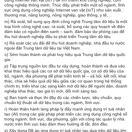
dụng Internet vạn vật (IoT) để trở thành khu công nghiệp, cụm
công nghiệp thông minh; Thúc đẩy, phát triển một số ngành, lĩnh
vực ứng dụng công nghiệp Internet vạn vật (IoT) như sản xuất,
thương mại, năng lượng, nông nghiệp, giao thông, y tế,…
m) Rà soát, bổ sung quy định công nghệ Trung tâm dữ liệu là một
loại hình công nghệ cao; rà soát, bổ sung các quy hoạch về điện
đảm bảo có nguồn điện xanh – sạch, đảm bảo dự phòng cao để
thu hút doanh nghiệp đầu tư phát triển Trung tâm dữ liệu.
n) Rà soát các ưu đãi để thu hút doanh nghiệp, nhà đầu tư nước
ngoài đặt Trung tâm dữ liệu tại Việt Nam.
o) Sớm hoàn thành và phát huy hiệu quả Trung tâm dữ liệu quốc
gia.
p) Tập trung nguồn lực đầu tư xây dựng, hoàn thành và đưa vào
khai thác hiệu quả các cơ sở dữ liệu quốc gia, cơ sở dữ liệu của
bộ, ngành, địa phương để phát triển kinh tế – xã hội; kết nối, khai
thác, chia sẻ hiệu quả dữ liệu giữa các cơ quan trong hệ thống
chính trị; triển khai các sáng kiến mở dữ liệu để người dân, doanh
nghiệp khai thác, tạo giá trị mới, đổi mới sáng tạo.
q) Ban hành và thực thi đầy đủ các chiến lược, tiêu chuẩn, quy
chuẩn kỹ thuật về dữ liệu trong các ngành, lĩnh vực.
r) Hoàn thiện hành lang pháp lý đẩy mạnh ứng dụng trí tuệ nhân
tạo (AI) trong các giải pháp phát triển các ứng dụng công nghệ số
trong ngành, lĩnh vực, địa phương, gắn với công tác quản lý nhà
nước trên lĩnh vực bảo đảm theo hướng đi tắt, đón đầu.
s) Xây dựng Đề án ứng dụng trí tuệ nhân tạo dựa trên dữ liệu lớn