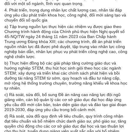
đối với một số ngành, lĩnh vực quan trọng.
4. Phát triển, trọng dụng nhân lực chất lượng cao, nhân tài đáp
ứng yêu cầu phát triển khoa học, công nghệ, đổi mới sáng tạo và
chuyển đổi số quốc gia
a) Tập trung nguồn lực thực hiện các nhiệm vụ được giao theo
Chương trình hành động của Chính phủ thực hiện Nghị quyết số
45-NQ/TW ngày 24 tháng 11 năm 2023 của Ban Chấp hành
Trung ương Đảng khóa XIII; các chương trình, đề án phát triển
nguồn nhân lực đã được phê duyệt, tập trung vào nhân lực công
nghiệp bán dẫn, nhân lực phục vụ phát triển công nghệ cao, công
nghệ chiến lược.
b) Thực hiện đồng bộ các giải pháp tăng cường giáo dục và
hướng nghiệp STEM, thu hút học sinh giỏi theo học các ngành
STEM; xây dựng và triển khai các chính sách phát hiện và bồi
dưỡng tài năng STEM từ sớm, quy hoạch và đầu tư nâng cấp,
mở rộng hệ thống trường chuyên, trường năng khiếu về khoa học
tự nhiên.
c) Rà soát, sửa đổi, bổ sung Đề án nâng cao năng lực đội ngũ
giảng viên, cán bộ quản lý các cơ sở giáo dục đại học đáp ứng
yêu cầu đổi mới căn bản, toàn diện giáo dục và đào tạo giai đoạn
2019-2030, đáp ứng yêu cầu trong bối cảnh mới.
d) Rà soát, sửa đổi quy định về tiêu chuẩn, quy trình công nhận
đạt tiêu chuẩn và bổ nhiệm chức danh giáo sư, phó giáo sư, tăng
quyền chủ động cho các cơ sở giáo dục đại học và tạo thuận lợi
cho thu hút, tuyển dụng giảng viên xuất sắc gắn với bổ nhiệm