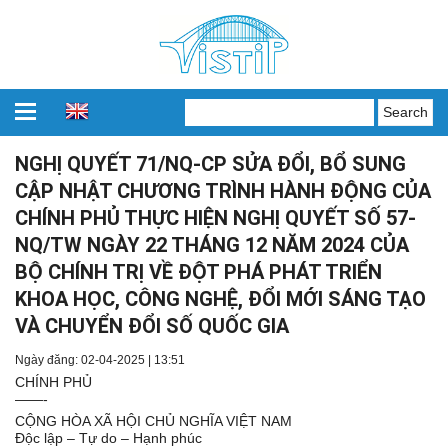
NGHỊ QUYẾT 71/NQ-CP SỬA ĐỔI, BỔ SUNG
CẬP NHẬT CHƯƠNG TRÌNH HÀNH ĐỘNG CỦA
CHÍNH PHỦ THỰC HIỆN NGHỊ QUYẾT SỐ 57-
NQ/TW NGÀY 22 THÁNG 12 NĂM 2024 CỦA
BỘ CHÍNH TRỊ VỀ ĐỘT PHÁ PHÁT TRIỂN
KHOA HỌC, CÔNG NGHỆ, ĐỔI MỚI SÁNG TẠO
VÀ CHUYỂN ĐỔI SỐ QUỐC GIA
Ngày đăng: 02-04-2025 | 13:51
CHÍNH PHỦ
——-
CỘNG HÒA XÃ HỘI CHỦ NGHĨA VIỆT NAM
Độc lập – Tự do – Hạnh phúc