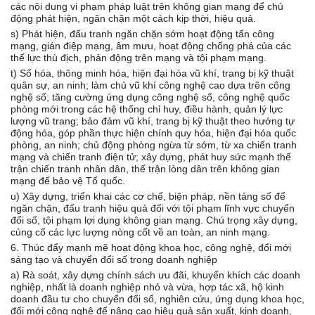
các nội dung vi phạm pháp luật trên không gian mạng để chủ
động phát hiện, ngăn chặn một cách kịp thời, hiệu quả.
s) Phát hiện, đấu tranh ngăn chặn sớm hoạt động tấn công
mạng, gián điệp mạng, âm mưu, hoạt động chống phá của các
thế lực thù địch, phản động trên mạng và tội phạm mạng.
t) Số hóa, thông minh hóa, hiện đại hóa vũ khí, trang bị kỹ thuật
quân sự, an ninh; làm chủ vũ khí công nghệ cao dựa trên công
nghệ số; tăng cường ứng dụng công nghệ số, công nghệ quốc
phòng mới trong các hệ thống chỉ huy, điều hành, quản lý lực
lượng vũ trang; bảo đảm vũ khí, trang bị kỹ thuật theo hướng tự
động hóa, góp phần thực hiện chính quy hóa, hiện đại hóa quốc
phòng, an ninh; chủ động phòng ngừa từ sớm, từ xa chiến tranh
mạng và chiến tranh điện tử; xây dựng, phát huy sức mạnh thế
trận chiến tranh nhân dân, thế trận lòng dân trên không gian
mạng đế bảo vệ Tố quốc.
u) Xây dựng, triển khai các cơ chế, biện pháp, nền tảng số để
ngăn chặn, đấu tranh hiệu quả đối với tội phạm lĩnh vực chuyển
đổi số, tội phạm lợi dụng không gian mạng. Chú trọng xây dựng,
củng cố các lực lượng nòng cốt về an toàn, an ninh mạng.
6. Thúc đẩy mạnh mẽ hoạt động khoa học, công nghệ, đổi mới
sáng tạo và chuyển đổi số trong doanh nghiệp
a) Rà soát, xây dựng chính sách ưu đãi, khuyến khích các doanh
nghiệp, nhất là doanh nghiệp nhỏ và vừa, hợp tác xã, hộ kinh
doanh đầu tư cho chuyển đổi số, nghiên cứu, ứng dụng khoa học,
đổi mới công nghệ để nâng cao hiệu quả sản xuất, kinh doanh,