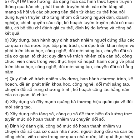
57-NQ/TW theo hướng: đa dạng hóa các hình thức tuyên truyền
thông qua báo chí, phát thanh, truyền hình, các nền tảng số,
mạng xã hội và các phương tiện điện tử khác; cụ thể hóa nội
dung tuyên truyền cho từng nhóm đối tượng người dân, doanh
nghiệp, chính quyền các cấp; kế hoạch tuyên truyền phải có mục
tiêu, có bộ tiêu chí đánh giá cụ thể, định kỳ đo lường và công bố
kết quả.
b) Xây dựng, ban hành quy định trách nhiệm người đứng đầu các
cơ quan nhà nước trực tiếp phụ trách, chỉ đạo triển khai nhiệm vụ
phát triển khoa học, công nghệ, đổi mới sáng tạo, chuyển đổi số
của cơ quan, tổ chức; quy định về trách nhiệm của cán bộ, công
chức, viên chức trong việc thực hiện kế hoạch hành động về phát
triển khoa học, công nghệ, đổi mới sáng tạo, chuyển đổi số hằng
năm.
c) Quy định về trách nhiệm xây dựng, ban hành chương trình, kế
hoạch, đề án phát triển khoa học, công nghệ, đổi mới sáng tạo,
chuyển đổi số trong chương trình, kế hoạch công tác hằng năm
của cơ quan, tổ chức.
d) Xây dựng và đẩy mạnh quảng bá thương hiệu quốc gia về đổi
mới sáng tạo.
đ) Xây dựng nền tảng số, công cụ số để thực hiện đo lường trực
tuyến mức độ hoàn thành nhiệm vụ chuyển đổi số.
e) Định kỳ đánh giá, công bố mức độ hoàn thành nhiệm vụ
chuyển đổi số của cơ quan nhà nước, người đứng đầu và cán bộ,
công chức, viên chức trong cơ quan nhà nước; kết quả thực hiện