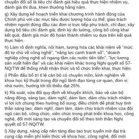
chuyển đổi số là tiêu chí đánh giá hiệu quả thực hiện nhiệm vụ,
đánh giá thi đua, khen thưởng hằng năm.
g) Xây dựng kế hoạch triển khai chương trình hành động của
Chính phủ với các mục tiêu được lượng hóa cụ thể; giao trách
nhiệm người đứng đầu các đơn vị trực tiếp phụ trách, chỉ đạo; xây
dựng bộ tiêu chí đánh giá; định kỳ đo lường, công bố công khai
kết quả; đánh giá mức độ hoàn thành nhiệm vụ dựa trên kết quả
thực hiện.
h) Làm rõ định nghĩa, nội hàm, lượng hóa các khái niệm về “mức
độ tự chủ về công nghệ”, “năng lực cạnh tranh số”, “doanh
nghiệp công nghệ số ngang tầm các nước tiên tiến”, “lực lượng
sản xuất hiện đại” và các khái niệm khác trong Nghị quyết số 57-
NQ/TW để thống nhất nhận thức và tổ chức triển khai, thực hiện.
i) Phấn đấu bố trí tỉ lệ cán bộ có chuyên môn, kinh nghiệm về
khoa học kỹ thuật trong đội ngũ lãnh đạo từng cơ quan, đơn vị
nhà nước, hướng tới tối thiểu đạt 25%.
k) Rà soát, sửa đổi quy định về khuyến khích, bảo vệ cán bộ
năng động, sáng tạo, dám nghĩ, dám làm, dám chịu trách nhiệm
vì lợi ích chung theo hướng bổ sung, điều chỉnh để phát huy tinh
thần sáng tạo, dám nghĩ, dám làm, dám chịu trách nhiệm của đội
ngũ cán bộ, công chức, viên chức trong phát triển khoa học, công
nghệ, đổi mới sáng tạo và chuyển đổi số theo tinh thần Nghị
quyết số 57-NQ/TW.
l) Xây dựng, nâng cấp nền tảng đào tạo trực tuyến mở đại trà
cung cấp miễn phí kiến thức về khoa học, công nghệ, đổi mới