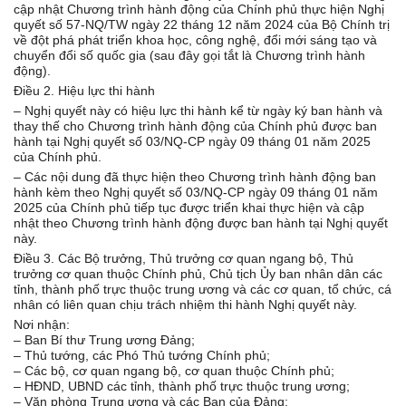
cập nhật Chương trình hành động của Chính phủ thực hiện Nghị
quyết số 57-NQ/TW ngày 22 tháng 12 năm 2024 của Bộ Chính trị
về đột phá phát triển khoa học, công nghệ, đổi mới sáng tạo và
chuyển đổi số quốc gia (sau đây gọi tắt là Chương trình hành
động).
Điều 2. Hiệu lực thi hành
– Nghị quyết này có hiệu lực thi hành kể từ ngày ký ban hành và
thay thế cho Chương trình hành động của Chính phủ được ban
hành tại Nghị quyết số 03/NQ-CP ngày 09 tháng 01 năm 2025
của Chính phủ.
– Các nội dung đã thực hiện theo Chương trình hành động ban
hành kèm theo Nghị quyết số 03/NQ-CP ngày 09 tháng 01 năm
2025 của Chính phủ tiếp tục được triển khai thực hiện và cập
nhật theo Chương trình hành động được ban hành tại Nghị quyết
này.
Điều 3. Các Bộ trưởng, Thủ trưởng cơ quan ngang bộ, Thủ
trưởng cơ quan thuộc Chính phủ, Chủ tịch Ủy ban nhân dân các
tỉnh, thành phố trực thuộc trung ương và các cơ quan, tổ chức, cá
nhân có liên quan chịu trách nhiệm thi hành Nghị quyết này.
Nơi nhận:
– Ban Bí thư Trung ương Đảng;
– Thủ tướng, các Phó Thủ tướng Chính phủ;
– Các bộ, cơ quan ngang bộ, cơ quan thuộc Chính phủ;
– HĐND, UBND các tỉnh, thành phố trực thuộc trung ương;
– Văn phòng Trung ương và các Ban của Đảng;