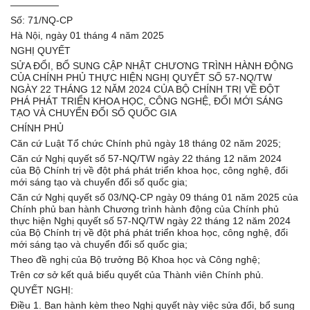
—————
Số: 71/NQ-CP
Hà Nội, ngày 01 tháng 4 năm 2025
NGHỊ QUYẾT
SỬA ĐỔI, BỔ SUNG CẬP NHẬT CHƯƠNG TRÌNH HÀNH ĐỘNG
CỦA CHÍNH PHỦ THỰC HIỆN NGHỊ QUYẾT SỐ 57-NQ/TW
NGÀY 22 THÁNG 12 NĂM 2024 CỦA BỘ CHÍNH TRỊ VỀ ĐỘT
PHÁ PHÁT TRIỂN KHOA HỌC, CÔNG NGHỆ, ĐỔI MỚI SÁNG
TẠO VÀ CHUYỂN ĐỔI SỐ QUỐC GIA
CHÍNH PHỦ
Căn cứ Luật Tổ chức Chính phủ ngày 18 tháng 02 năm 2025;
Căn cứ Nghị quyết số 57-NQ/TW ngày 22 tháng 12 năm 2024
của Bộ Chính trị về đột phá phát triển khoa học, công nghệ, đổi
mới sáng tạo và chuyển đổi số quốc gia;
Căn cứ Nghị quyết số 03/NQ-CP ngày 09 tháng 01 năm 2025 của
Chính phủ ban hành Chương trình hành động của Chính phủ
thực hiện Nghị quyết số 57-NQ/TW ngày 22 tháng 12 năm 2024
của Bộ Chính trị về đột phá phát triển khoa học, công nghệ, đổi
mới sáng tạo và chuyển đổi số quốc gia;
Theo đề nghị của Bộ trưởng Bộ Khoa học và Công nghệ;
Trên cơ sở kết quả biểu quyết của Thành viên Chính phủ.
QUYẾT NGHỊ:
Điều 1. Ban hành kèm theo Nghị quyết này việc sửa đổi, bổ sung