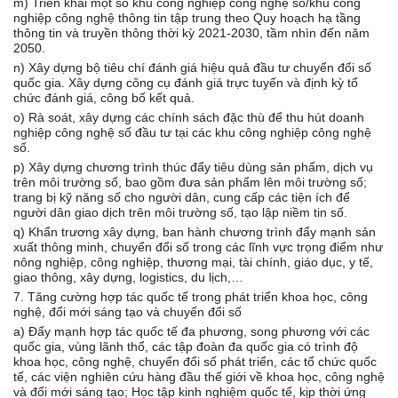
m) Triển khai một số khu công nghiệp công nghệ số/khu công
nghiệp công nghệ thông tin tập trung theo Quy hoạch hạ tầng
thông tin và truyền thông thời kỳ 2021-2030, tầm nhìn đến năm
2050.
n) Xây dựng bộ tiêu chí đánh giá hiệu quả đầu tư chuyển đổi số
quốc gia. Xây dựng công cụ đánh giá trực tuyến và định kỳ tổ
chức đánh giá, công bố kết quả.
o) Rà soát, xây dựng các chính sách đặc thù để thu hút doanh
nghiệp công nghệ số đầu tư tại các khu công nghiệp công nghệ
số.
p) Xây dựng chương trình thúc đẩy tiêu dùng sản phẩm, dịch vụ
trên môi trường số, bao gồm đưa sản phẩm lên môi trường số;
trang bị kỹ năng số cho người dân, cung cấp các tiện ích để
người dân giao dịch trên môi trường số, tạo lập niềm tin số.
q) Khẩn trương xây dựng, ban hành chương trình đẩy mạnh sản
xuất thông minh, chuyển đổi số trong các lĩnh vực trọng điểm như
nông nghiệp, công nghiệp, thương mại, tài chính, giáo dục, y tế,
giao thông, xây dựng, logistics, du lịch,…
7. Tăng cường hợp tác quốc tế trong phát triển khoa học, công
nghệ, đổi mới sáng tạo và chuyển đổi số
a) Đẩy mạnh hợp tác quốc tế đa phương, song phương với các
quốc gia, vùng lãnh thổ, các tập đoàn đa quốc gia có trình độ
khoa học, công nghệ, chuyển đổi số phát triển, các tổ chức quốc
tế, các viện nghiên cứu hàng đầu thế giới về khoa học, công nghệ
và đổi mới sáng tạo; Học tập kinh nghiệm quốc tế, kịp thời ứng