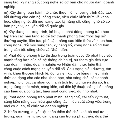
sáng tạo, kỹ năng số, công nghệ số cơ bản cho người dân, doanh
nghiệp.
m) Xây dựng, ban hành, tổ chức thực hiện chương trình đào tạo,
bồi dưỡng cho cán bộ, công chức, viên chức kiến thức về khoa
học, công nghệ, đổi mới sáng tạo, kỹ năng số, công nghệ số cơ
bản phục vụ chuyển đổi số quốc gia.
n) Xây dựng chương trình, kế hoạch phát động phong trào học
tập trên các nền tảng số để trở thành phong trào “học tập số”
thường xuyên, liên tục, phổ cập, nâng cao kiến thức về khoa học,
công nghệ, đổi mới sáng tạo, kỹ năng số, công nghệ số cơ bản
trong cán bộ, công chức và Nhân dân.
o) Phát động phong trào thi đua trong toàn quốc để phát huy sức
mạnh tổng hợp của cả hệ thống chính trị, sự tham gia tích cực
của doanh nhân, doanh nghiệp và Nhân dân thực hiện thành
công cuộc cách mạng chuyển đổi số. Chú trọng biểu dương, tôn
vinh, khen thưởng khích lệ, động viên kịp thời bằng nhiều hình
thức đa dạng cho các nhà khoa học, nhà sáng chế, các doanh
nghiệp, tổ chức, cá nhân có thành tích trong chuyển đổi số; trân
trọng từng phát minh, sáng kiến, cải tiến kỹ thuật, sáng kiến nâng
cao hiệu quả công tác, hiệu suất công việc, dù nhỏ nhất.
p) Phát động phong trào phát minh, sáng chế, cải tiến kỹ thuật,
sáng kiến nâng cao hiệu quả công tác, hiệu suất công việc trong
mọi cơ quan, tổ chức và doanh nghiệp.
2. Khẩn trương, quyết liệt hoàn thiện thể chế; xoá bỏ mọi tư
tưởng, quan niệm, rào cản đang cản trở sự phát triển; đưa thể