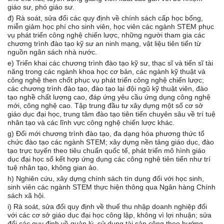
giáo sư, phó giáo sư.
đ) Rà soát, sửa đổi các quy định về chính sách cấp học bổng,
miễn giảm học phí cho sinh viên, học viên các ngành STEM phục
vụ phát triển công nghệ chiến lược, những người tham gia các
chương trình đào tạo kỹ sư an ninh mạng, vật liệu tiên tiến từ
nguồn ngân sách nhà nước.
e) Triển khai các chương trình đào tạo kỹ sư, thạc sĩ và tiến sĩ tài
năng trong các ngành khoa học cơ bản, các ngành kỹ thuật và
công nghệ then chốt phục vụ phát triển công nghệ chiến lược;
các chương trình đào tạo, đào tạo lại đội ngũ kỹ thuật viên, đào
tạo nghề chất lượng cao, đáp ứng yêu cầu ứng dụng công nghệ
mới, công nghệ cao. Tập trung đầu tư xây dựng một số cơ sở
giáo dục đại học, trung tâm đào tạo tiên tiến chuyên sâu về trí tuệ
nhân tạo và các lĩnh vực công nghệ chiến lược khác.
g) Đổi mới chương trình đào tạo, đa dạng hóa phương thức tổ
chức đào tạo các ngành STEM; xây dựng nền tảng giáo dục, đào
tạo trực tuyến theo tiêu chuẩn quốc tế, phát triển mô hình giáo
dục đại học số kết hợp ứng dụng các công nghệ tiên tiến như trí
tuệ nhân tạo, không gian ảo.
h) Nghiên cứu, xây dựng chính sách tín dụng đối với học sinh,
sinh viên các ngành STEM thực hiện thông qua Ngân hàng Chính
sách xã hội.
i) Rà soát, sửa đổi quy định về thuế thu nhập doanh nghiệp đối
với các cơ sở giáo dục đại học công lập, không vì lợi nhuận; sửa
đổi các quy định về quản lý, sử dụng tài sản công theo hướng