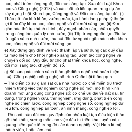
học, phát triển công nghệ, đổi mới sáng tạo. Sửa đổi Luật Khoa
học và Công nghệ (2013) và các luật có liên quan trong dự án
xây dựng Luật Khoa học, Công nghệ và Đổi mới sáng tạo để: (i)
Tháo gỡ các khó khăn, vướng mắc, tạo hành lang pháp lý thuận
lợi thúc đẩy khoa học, công nghệ và đổi mới sáng tạo; (ii) Đơn
giản hóa thủ tục hành chính, đẩy mạnh phân cấp, phân quyền
trong công tác quản lý nhà nước; (iii) Tập trung nguồn lực đầu tư
từ ngân sách nhà nước, thu hút đầu tư ngoài ngân sách cho khoa
học, công nghệ và đổi mới sáng tạo.
e) Xây dựng quy định về việc thành lập và sử dụng các quỹ đầu
tư mạo hiểm cho khởi nghiệp sáng tạo, ươm tạo công nghệ và
chuyển đổi số; Quỹ đầu tư cho phát triển khoa học, công nghệ,
đổi mới sáng tạo, chuyển đổi số.
g) Bổ sung các chính sách tháo gỡ điểm nghẽn và hoàn thiện
Luật Công nghiệp công nghệ số trình Quốc hội thông qua:
– Thí điểm có sự giám sát của nhà nước; cơ chế miễn trừ trách
nhiệm trong việc thử nghiệm công nghệ số mới, mô hình kinh
doanh mới ứng dụng công nghệ số; cơ chế ưu đãi về đất đai, tín
dụng, trong nghiên cứu, thử nghiệm, ứng dụng, phát triển công
nghệ số chiến lược, công nghiệp công nghệ số, công nghiệp dữ
liệu lớn, công nghiệp an toàn, an ninh mạng, công nghiệp IoT.
– Rà soát, sửa đổi các quy định của pháp luật tạo điều kiện tháo
gỡ khó khăn, vướng mắc cho việc đầu tư triển khai tuyến cáp
quang biển quốc tế trong đó các doanh nghiệp Việt Nam là một
thành viên, hoặc làm chủ.