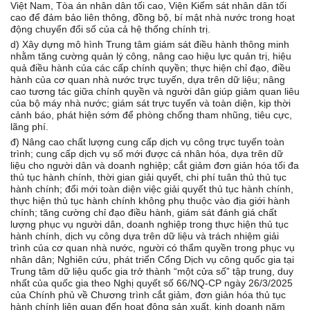
Việt Nam, Tòa án nhân dân tối cao, Viện Kiểm sát nhân dân tối
cao để đảm bảo liên thông, đồng bộ, bí mật nhà nước trong hoạt
động chuyển đổi số của cả hệ thống chính trị.
d) Xây dựng mô hình Trung tâm giám sát điều hành thông minh
nhằm tăng cường quản lý công, nâng cao hiệu lực quản trị, hiệu
quả điều hành của các cấp chính quyền; thực hiện chỉ đạo, điều
hành của cơ quan nhà nước trực tuyến, dựa trên dữ liệu; nâng
cao tương tác giữa chính quyền và người dân giúp giảm quan liêu
của bộ máy nhà nước; giám sát trực tuyến và toàn diện, kịp thời
cảnh báo, phát hiện sớm để phòng chống tham nhũng, tiêu cực,
lãng phí.
đ) Nâng cao chất lượng cung cấp dịch vụ công trực tuyến toàn
trình; cung cấp dịch vụ số mới được cá nhân hóa, dựa trên dữ
liệu cho người dân và doanh nghiệp; cắt giảm đơn giản hóa tối đa
thủ tục hành chính, thời gian giải quyết, chi phí tuân thủ thủ tục
hành chính; đổi mới toàn diện việc giải quyết thủ tục hành chính,
thực hiện thủ tục hành chính không phụ thuộc vào địa giới hành
chính; tăng cường chỉ đạo điều hành, giám sát đánh giá chất
lượng phục vụ người dân, doanh nghiệp trong thực hiện thủ tục
hành chính, dịch vụ công dựa trên dữ liệu và trách nhiệm giải
trình của cơ quan nhà nước, người có thẩm quyền trong phục vụ
nhân dân; Nghiên cứu, phát triển Cổng Dịch vụ công quốc gia tại
Trung tâm dữ liệu quốc gia trở thành “một cửa số” tập trung, duy
nhất của quốc gia theo Nghị quyết số 66/NQ-CP ngày 26/3/2025
của Chính phủ về Chương trình cắt giảm, đơn giản hóa thủ tục
hành chính liên quan đến hoạt động sản xuất, kinh doanh năm