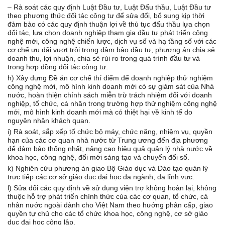
– Rà soát các quy định Luật Đầu tư, Luật Đấu thầu, Luật Đầu tư
theo phương thức đối tác công tư để sửa đổi, bổ sung kịp thời
đảm bảo có các quy định thuận lợi về thủ tục đấu thầu lựa chọn
đối tác, lựa chọn doanh nghiệp tham gia đầu tư phát triển công
nghệ mới, công nghệ chiến lược, dịch vụ số và hạ tầng số với các
cơ chế ưu đãi vượt trội trong đảm bảo đầu tư, phương án chia sẻ
doanh thu, lợi nhuận, chia sẻ rủi ro trong quá trình đầu tư và
trong hợp đồng đối tác công tư.
h) Xây dựng Đề án cơ chế thí điểm để doanh nghiệp thử nghiệm
công nghệ mới, mô hình kinh doanh mới có sự giám sát của Nhà
nước, hoàn thiện chính sách miễn trừ trách nhiệm đối với doanh
nghiệp, tổ chức, cá nhân trong trường hợp thử nghiệm công nghệ
mới, mô hình kinh doanh mới mà có thiệt hại về kinh tế do
nguyên nhân khách quan.
i) Rà soát, sắp xếp tổ chức bộ máy, chức năng, nhiệm vụ, quyền
hạn của các cơ quan nhà nước từ Trung ương đến địa phương
để đảm bảo thống nhất, nâng cao hiệu quả quản lý nhà nước về
khoa học, công nghệ, đổi mới sáng tạo và chuyển đổi số.
k) Nghiên cứu phương án giao Bộ Giáo dục và Đào tạo quản lý
trực tiếp các cơ sở giáo dục đại học đa ngành, đa lĩnh vực.
l) Sửa đổi các quy định về sử dụng viện trợ không hoàn lại, không
thuộc hỗ trợ phát triển chính thức của các cơ quan, tổ chức, cá
nhân nước ngoài dành cho Việt Nam theo hướng phân cấp, giao
quyền tự chủ cho các tổ chức khoa học, công nghệ, cơ sở giáo
dục đại học công lập.