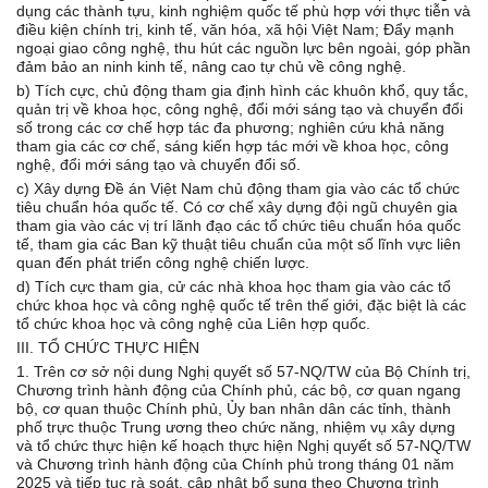
dụng các thành tựu, kinh nghiệm quốc tế phù hợp với thực tiễn và
điều kiện chính trị, kinh tế, văn hóa, xã hội Việt Nam; Đẩy mạnh
ngoại giao công nghệ, thu hút các nguồn lực bên ngoài, góp phần
đảm bảo an ninh kinh tế, nâng cao tự chủ về công nghệ.
b) Tích cực, chủ động tham gia định hình các khuôn khổ, quy tắc,
quản trị về khoa học, công nghệ, đổi mới sáng tạo và chuyển đổi
số trong các cơ chế hợp tác đa phương; nghiên cứu khả năng
tham gia các cơ chế, sáng kiến hợp tác mới về khoa học, công
nghệ, đổi mới sáng tạo và chuyển đổi số.
c) Xây dựng Đề án Việt Nam chủ động tham gia vào các tổ chức
tiêu chuẩn hóa quốc tế. Có cơ chế xây dựng đội ngũ chuyên gia
tham gia vào các vị trí lãnh đạo các tổ chức tiêu chuẩn hóa quốc
tế, tham gia các Ban kỹ thuật tiêu chuẩn của một số lĩnh vực liên
quan đến phát triển công nghệ chiến lược.
d) Tích cực tham gia, cử các nhà khoa học tham gia vào các tổ
chức khoa học và công nghệ quốc tế trên thế giới, đặc biệt là các
tổ chức khoa học và công nghệ của Liên hợp quốc.
III. TỔ CHỨC THỰC HIỆN
1. Trên cơ sở nội dung Nghị quyết số 57-NQ/TW của Bộ Chính trị,
Chương trình hành động của Chính phủ, các bộ, cơ quan ngang
bộ, cơ quan thuộc Chính phủ, Ủy ban nhân dân các tỉnh, thành
phố trực thuộc Trung ương theo chức năng, nhiệm vụ xây dựng
và tổ chức thực hiện kế hoạch thực hiện Nghị quyết số 57-NQ/TW
và Chương trình hành động của Chính phủ trong tháng 01 năm
2025 và tiếp tục rà soát, cập nhật bổ sung theo Chương trình