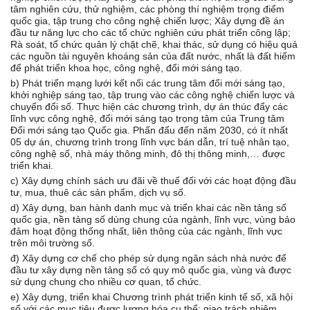
tâm nghiên cứu, thử nghiệm, các phòng thí nghiệm trọng điểm
quốc gia, tập trung cho công nghệ chiến lược; Xây dựng đề án
đầu tư năng lực cho các tổ chức nghiên cứu phát triển công lập;
Rà soát, tổ chức quản lý chặt chẽ, khai thác, sử dụng có hiệu quả
các nguồn tài nguyên khoáng sản của đất nước, nhất là đất hiếm
để phát triển khoa học, công nghệ, đổi mới sáng tạo.
b) Phát triển mạng lưới kết nối các trung tâm đổi mới sáng tạo,
khởi nghiệp sáng tạo, tập trung vào các công nghệ chiến lược và
chuyển đổi số. Thực hiện các chương trình, dự án thúc đẩy các
lĩnh vực công nghệ, đổi mới sáng tạo trọng tâm của Trung tâm
Đổi mới sáng tạo Quốc gia. Phấn đấu đến năm 2030, có ít nhất
05 dự án, chương trình trong lĩnh vực bán dẫn, trí tuệ nhân tạo,
công nghệ số, nhà máy thông minh, đô thị thông minh,… được
triển khai.
c) Xây dựng chính sách ưu đãi về thuế đối với các hoạt động đầu
tư, mua, thuê các sản phẩm, dịch vụ số.
d) Xây dựng, ban hành danh mục và triển khai các nền tảng số
quốc gia, nền tảng số dùng chung của ngành, lĩnh vực, vùng bảo
đảm hoạt động thống nhất, liên thông của các ngành, lĩnh vực
trên môi trường số.
đ) Xây dựng cơ chế cho phép sử dụng ngân sách nhà nước để
đầu tư xây dựng nền tảng số có quy mô quốc gia, vùng và được
sử dụng chung cho nhiều cơ quan, tổ chức.
e) Xây dựng, triển khai Chương trình phát triển kinh tế số, xã hội
số với các mục tiêu được lượng hóa cụ thể; giao trách nhiệm