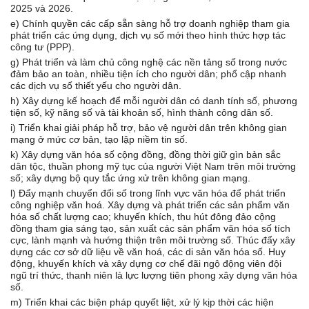
2025 và 2026.
e) Chính quyền các cấp sẵn sàng hỗ trợ doanh nghiệp tham gia
phát triển các ứng dụng, dịch vụ số mới theo hình thức hợp tác
công tư (PPP).
g) Phát triển và làm chủ công nghệ các nền tảng số trong nước
đảm bảo an toàn, nhiều tiện ích cho người dân; phổ cập nhanh
các dịch vụ số thiết yếu cho người dân.
h) Xây dựng kế hoạch để mỗi người dân có danh tính số, phương
tiện số, kỹ năng số và tài khoản số, hình thành công dân số.
i) Triển khai giải pháp hỗ trợ, bảo vệ người dân trên không gian
mạng ở mức cơ bản, tạo lập niềm tin số.
k) Xây dựng văn hóa số cộng đồng, đồng thời giữ gìn bản sắc
dân tộc, thuần phong mỹ tục của người Việt Nam trên môi trường
số; xây dựng bộ quy tắc ứng xử trên không gian mạng.
l) Đẩy mạnh chuyển đổi số trong lĩnh vực văn hóa để phát triển
công nghiệp văn hoá. Xây dựng và phát triển các sản phẩm văn
hóa số chất lượng cao; khuyến khích, thu hút đông đảo cộng
đồng tham gia sáng tạo, sản xuất các sản phẩm văn hóa số tích
cực, lành mạnh và hướng thiện trên môi trường số. Thúc đẩy xây
dựng các cơ sở dữ liệu về văn hoá, các di sản văn hóa số. Huy
động, khuyến khích và xây dựng cơ chế đãi ngộ động viên đội
ngũ trí thức, thanh niên là lực lượng tiên phong xây dựng văn hóa
số.
m) Triển khai các biện pháp quyết liệt, xử lý kịp thời các hiện