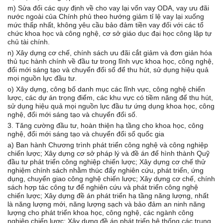
m) Sửa đổi các quy định về cho vay lại vốn vay ODA, vay ưu đãi
nước ngoài của Chính phủ theo hướng giảm tỉ lệ vay lại xuống
mức thấp nhất, không yêu cầu bảo đảm tiền vay đối với các tổ
chức khoa học và công nghệ, cơ sở giáo dục đại học công lập tự
chủ tài chính.
n) Xây dựng cơ chế, chính sách ưu đãi cắt giảm và đơn giản hóa
thủ tục hành chính về đầu tư trong lĩnh vực khoa học, công nghệ,
đổi mới sáng tạo và chuyển đổi số để thu hút, sử dụng hiệu quả
mọi nguồn lực đầu tư.
o) Xây dựng, công bố danh mục các lĩnh vực, công nghệ chiến
lược, các dự án trọng điểm, các khu vực có tiềm năng để thu hút,
sử dụng hiệu quả mọi nguồn lực đầu tư ứng dụng khoa học, công
nghệ, đổi mới sáng tạo và chuyển đổi số.
3. Tăng cường đầu tư, hoàn thiện hạ tầng cho khoa học, công
nghệ, đổi mới sáng tạo và chuyển đổi số quốc gia
a) Ban hành Chương trình phát triển công nghệ và công nghiệp
chiến lược; Xây dựng cơ sở pháp lý và đề án để hình thành Quỹ
đầu tư phát triển công nghiệp chiến lược; Xây dựng cơ chế thử
nghiệm chính sách nhằm thúc đẩy nghiên cứu, phát triển, ứng
dụng, chuyển giao công nghệ chiến lược; Xây dựng cơ chế, chính
sách hợp tác công tư để nghiên cứu và phát triển công nghệ
chiến lược; Xây dựng đề án phát triển hạ tầng năng lượng, nhất
là năng lượng mới, năng lượng sạch và bảo đảm an ninh năng
lượng cho phát triển khoa học, công nghệ, các ngành công
nghiệp chiến lược; Xây dựng đề án phát triển hệ thống các trung