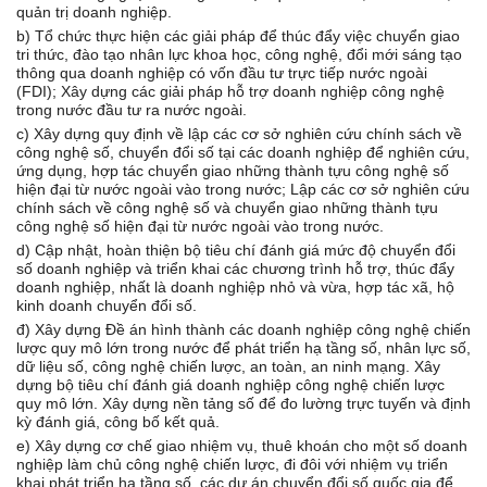
quản trị doanh nghiệp.
b) Tổ chức thực hiện các giải pháp để thúc đẩy việc chuyển giao
tri thức, đào tạo nhân lực khoa học, công nghệ, đổi mới sáng tạo
thông qua doanh nghiệp có vốn đầu tư trực tiếp nước ngoài
(FDI); Xây dựng các giải pháp hỗ trợ doanh nghiệp công nghệ
trong nước đầu tư ra nước ngoài.
c) Xây dựng quy định về lập các cơ sở nghiên cứu chính sách về
công nghệ số, chuyển đổi số tại các doanh nghiệp để nghiên cứu,
ứng dụng, hợp tác chuyển giao những thành tựu công nghệ số
hiện đại từ nước ngoài vào trong nước; Lập các cơ sở nghiên cứu
chính sách về công nghệ số và chuyển giao những thành tựu
công nghệ số hiện đại từ nước ngoài vào trong nước.
d) Cập nhật, hoàn thiện bộ tiêu chí đánh giá mức độ chuyển đổi
số doanh nghiệp và triển khai các chương trình hỗ trợ, thúc đẩy
doanh nghiệp, nhất là doanh nghiệp nhỏ và vừa, hợp tác xã, hộ
kinh doanh chuyển đổi số.
đ) Xây dựng Đề án hình thành các doanh nghiệp công nghệ chiến
lược quy mô lớn trong nước để phát triển hạ tầng số, nhân lực số,
dữ liệu số, công nghệ chiến lược, an toàn, an ninh mạng. Xây
dựng bộ tiêu chí đánh giá doanh nghiệp công nghệ chiến lược
quy mô lớn. Xây dựng nền tảng số để đo lường trực tuyến và định
kỳ đánh giá, công bố kết quả.
e) Xây dựng cơ chế giao nhiệm vụ, thuê khoán cho một số doanh
nghiệp làm chủ công nghệ chiến lược, đi đôi với nhiệm vụ triển
khai phát triển hạ tầng số, các dự án chuyển đổi số quốc gia để