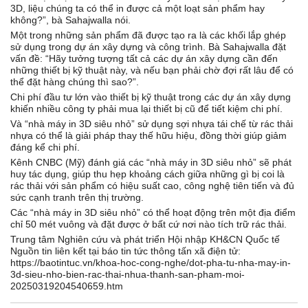
3D, liệu chúng ta có thể in được cả một loạt sản phẩm hay
không?”, bà Sahajwalla nói.
Một trong những sản phẩm đã được tạo ra là các khối lắp ghép
sử dụng trong dự án xây dựng và công trình. Bà Sahajwalla đặt
vấn đề: “Hãy tưởng tượng tất cả các dự án xây dựng cần đến
những thiết bị kỹ thuật này, và nếu bạn phải chờ đợi rất lâu để có
thể đặt hàng chúng thì sao?”.
Chi phí đầu tư lớn vào thiết bị kỹ thuật trong các dự án xây dựng
khiến nhiều công ty phải mua lại thiết bị cũ để tiết kiệm chi phí.
Và “nhà máy in 3D siêu nhỏ” sử dụng sợi nhựa tái chế từ rác thải
nhựa có thể là giải pháp thay thế hữu hiệu, đồng thời giúp giảm
đáng kể chi phí.
Kênh CNBC (Mỹ) đánh giá các “nhà máy in 3D siêu nhỏ” sẽ phát
huy tác dụng, giúp thu hẹp khoảng cách giữa những gì bị coi là
rác thải với sản phẩm có hiệu suất cao, công nghệ tiên tiến và đủ
sức cạnh tranh trên thị trường.
Các “nhà máy in 3D siêu nhỏ” có thể hoạt động trên một địa điểm
chỉ 50 mét vuông và đặt được ở bất cứ nơi nào tích trữ rác thải.
Trung tâm Nghiên cứu và phát triển Hội nhập KH&CN Quốc tế
Nguồn tin liên kết tại báo tin tức thông tấn xã điện tử:
https://baotintuc.vn/khoa-hoc-cong-nghe/dot-pha-tu-nha-may-in-
3d-sieu-nho-bien-rac-thai-nhua-thanh-san-pham-moi-
20250319204540659.htm